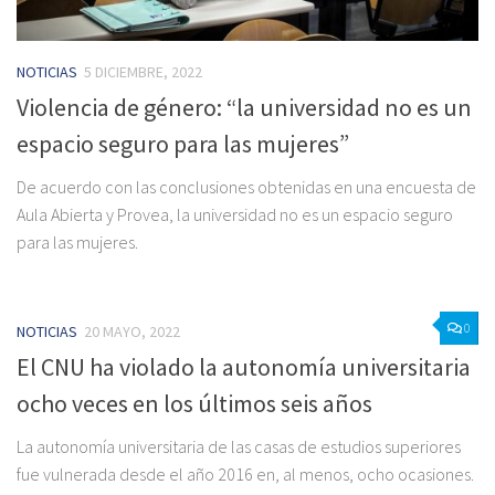
NOTICIAS
5 DICIEMBRE, 2022
Violencia de género: “la universidad no es un
espacio seguro para las mujeres”
De acuerdo con las conclusiones obtenidas en una encuesta de
Aula Abierta y Provea, la universidad no es un espacio seguro
para las mujeres.
0
NOTICIAS
20 MAYO, 2022
El CNU ha violado la autonomía universitaria
ocho veces en los últimos seis años
La autonomía universitaria de las casas de estudios superiores
fue vulnerada desde el año 2016 en, al menos, ocho ocasiones.