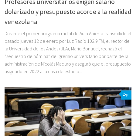
Profesores universitarios exigen salario
dolarizado y presupuesto acorde a la realidad
venezolana
Durante el primer programa radial de Aula Abierta transmitido el
pasado jueves 12 de enero por Luz Radio 102.9 FM, el rector de
la Universidad de los Andes (ULA), Mario Bonucci, rechazó el
“secuestro de nómina” del gremio universitario por parte de la
administración de Nicolás Maduro y aseguró que el presupuesto
asignado en 2022 a la casa de estudio...
0