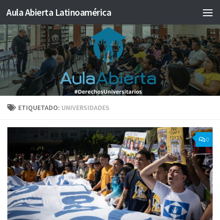
Aula Abierta Latinoamérica
Saltar al contenido
ETIQUETADO:
UNIVERSIDADES
0