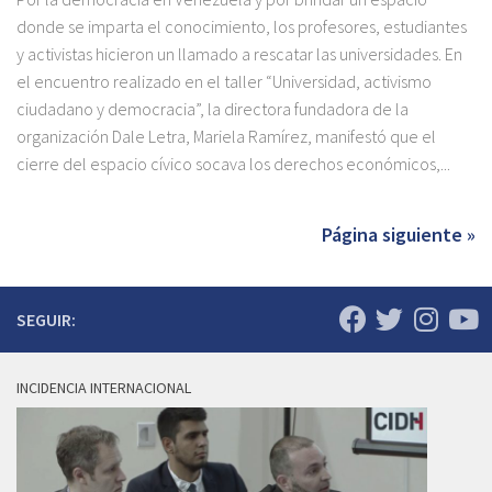
donde se imparta el conocimiento, los profesores, estudiantes
y activistas hicieron un llamado a rescatar las universidades. En
el encuentro realizado en el taller “Universidad, activismo
ciudadano y democracia”, la directora fundadora de la
organización Dale Letra, Mariela Ramírez, manifestó que el
cierre del espacio cívico socava los derechos económicos,...
Página siguiente »
SEGUIR:
INCIDENCIA INTERNACIONAL