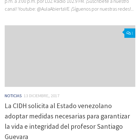
p.m. a 3:00 p.m. por LUZ Radio 102.9 FM. ¡Suscríbete a nuestro
canal! Youtube: @AulaAbiertaVE ¡Síguenos por nuestras redes!...
1
NOTICIAS
13 DICIEMBRE, 2017
La CIDH solicita al Estado venezolano
adoptar medidas necesarias para garantizar
la vida e integridad del profesor Santiago
Guevara