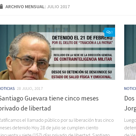
ARCHIVO MENSUAL:
JULIO 2017
0
NOTICIAS
28 JULIO, 2017
NOTIC
Santiago Guevara tiene cinco meses
Dos 
privado de libertad
Jor
Ratificamos el llamado público por su liberación tras cinco
Luego
meses detenido Hoy 28 de julio se cumplen ciento
deteni
cincuenta y siete (157) días privado de libertad, Santiago
de Ve