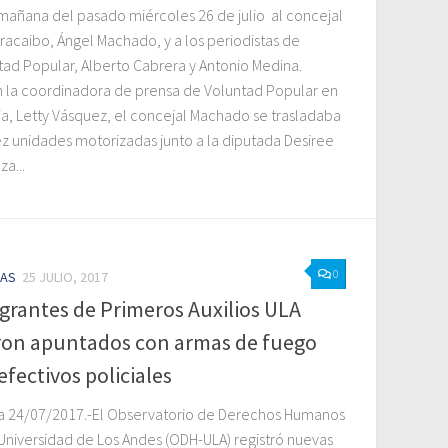
 mañana del pasado miércoles 26 de julio al concejal
racaibo, Ángel Machado, y a los periodistas de
tad Popular, Alberto Cabrera y Antonio Medina.
 la coordinadora de prensa de Voluntad Popular en
lia, Letty Vásquez, el concejal Machado se trasladaba
ez unidades motorizadas junto a la diputada Desiree
a...
0
IAS
25 JULIO, 2017
grantes de Primeros Auxilios ULA
ron apuntados con armas de fuego
efectivos policiales
a 24/07/2017.-El Observatorio de Derechos Humanos
 Universidad de Los Andes (ODH-ULA) registró nuevas