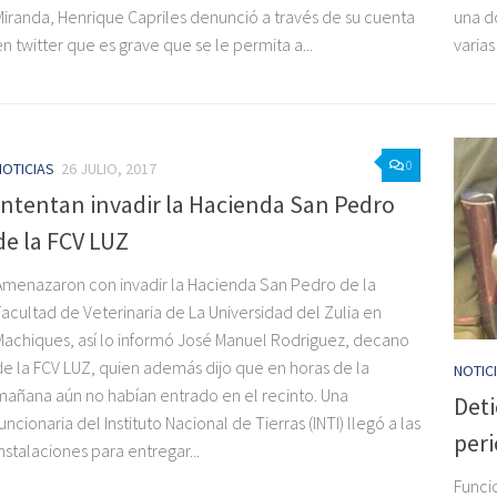
Miranda, Henrique Capriles denunció a través de su cuenta
una d
en twitter que es grave que se le permita a...
varias
0
NOTICIAS
26 JULIO, 2017
Intentan invadir la Hacienda San Pedro
de la FCV LUZ
Amenazaron con invadir la Hacienda San Pedro de la
Facultad de Veterinaria de La Universidad del Zulia en
Machiques, así lo informó José Manuel Rodriguez, decano
de la FCV LUZ, quien además dijo que en horas de la
NOTIC
mañana aún no habían entrado en el recinto. Una
Deti
funcionaria del Instituto Nacional de Tierras (INTI) llegó a las
peri
instalaciones para entregar...
Funci