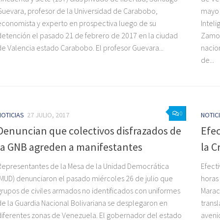
Guevara, profesor de la Universidad de Carabobo,
mayo 
economista y experto en prospectiva luego de su
Intel
detención el pasado 21 de febrero de 2017 en la ciudad
Zamora
de Valencia estado Carabobo. El profesor Guevara...
nacio
de...
0
NOTICIAS
27 JULIO, 2017
NOTIC
Denuncian que colectivos disfrazados de
Efec
la GNB agreden a manifestantes
la C
Representantes de la Mesa de la Unidad Democrática
Efect
(MUD) denunciaron el pasado miércoles 26 de julio que
horas 
grupos de civiles armados no identificados con uniformes
Marac
de la Guardia Nacional Bolivariana se desplegaron en
trans
diferentes zonas de Venezuela. El gobernador del estado
avenid