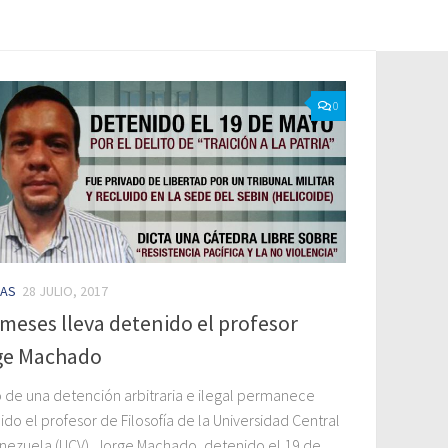
0
IAS
28 JULIO, 2017
meses lleva detenido el profesor
ge Machado
 de una detención arbitraria e ilegal permanece
do el profesor de Filosofía de la Universidad Central
nezuela (UCV), Jorge Machado, detenido el 19 de