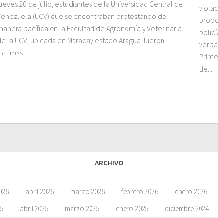
jueves 20 de julio, estudiantes de la Universidad Central de
viola
Venezuela (UCV) que se encontraban protestando de
propo
manera pacífica en la Facultad de Agronomía y Veterinaria
polic
de la UCV, ubicada en Maracay estado Aragua fueron
verba
íctimas...
Primer
de...
ARCHIVO
026
abril 2026
marzo 2026
febrero 2026
enero 2026
5
abril 2025
marzo 2025
enero 2025
diciembre 2024