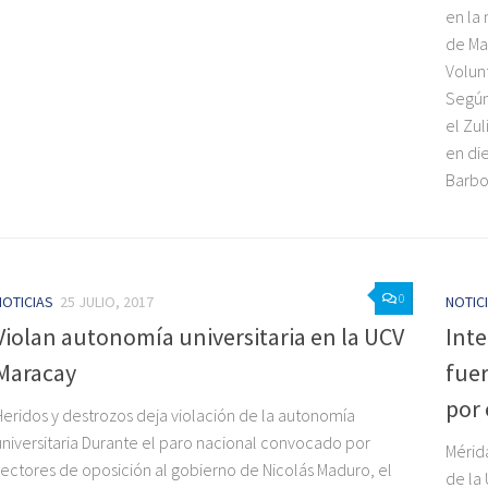
en la
de Ma
Volun
Según
el Zu
en di
Barboz
0
NOTICIAS
25 JULIO, 2017
NOTIC
Violan autonomía universitaria en la UCV
Inte
Maracay
fue
por 
Heridos y destrozos deja violación de la autonomía
universitaria Durante el paro nacional convocado por
Mérid
sectores de oposición al gobierno de Nicolás Maduro, el
de la