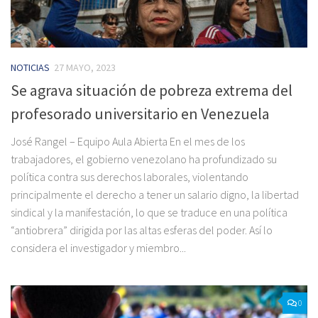
NOTICIAS
27 MAYO, 2023
Se agrava situación de pobreza extrema del
profesorado universitario en Venezuela
José Rangel – Equipo Aula Abierta En el mes de los
trabajadores, el gobierno venezolano ha profundizado su
política contra sus derechos laborales, violentando
principalmente el derecho a tener un salario digno, la libertad
sindical y la manifestación, lo que se traduce en una política
“antiobrera” dirigida por las altas esferas del poder. Así lo
considera el investigador y miembro...
0