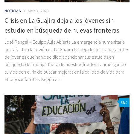
NOTICIAS
31 MAYO, 2023
Crisis en La Guajira deja a los jóvenes sin
estudio en búsqueda de nuevas fronteras
José Rangel – Equipo Aula Abierta La emergencia humanitaria
que afecta a la región de La Guajira ha dejado sin sueños a miles
de jóvenes que han decidido abandonar sus estudios en
búsqueda de trabajos fuera de nuestras fronteras, arriesgando
su vida con el fin de buscar mejoras en la calidad de vida para
ellos y sus familias. Según el...
0