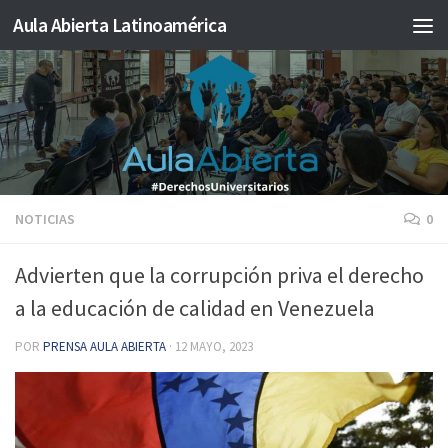
Aula Abierta Latinoamérica
Saltar al contenido
NOTICIAS
0
Advierten que la corrupción priva el derecho
a la educación de calidad en Venezuela
POR
PRENSA AULA ABIERTA
·
12 MAYO, 2023