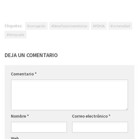
Etiquetas:
#corrupción
#DerechosUniversitarios
#PDVSA
#Universidad
#Venezuela
DEJA UN COMENTARIO
Comentario
*
Nombre
*
Correo electrónico
*
Web