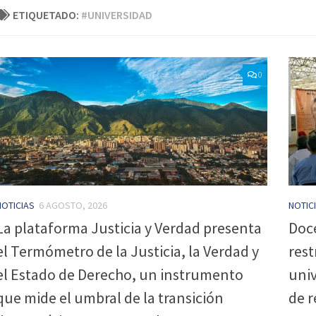
ETIQUETADO:
#UNIVERSIDAD
0
NOTICIAS
6 AGOSTO, 2026
NOTIC
La plataforma Justicia y Verdad presenta
Doc
el Termómetro de la Justicia, la Verdad y
rest
el Estado de Derecho, un instrumento
univ
que mide el umbral de la transición
de r