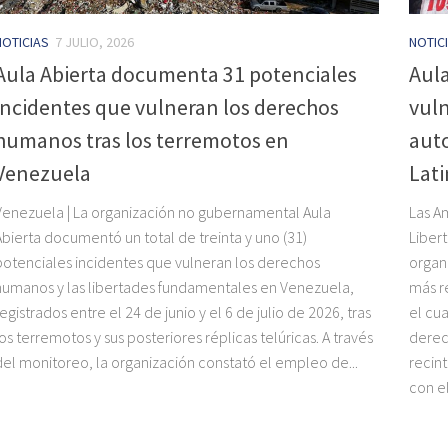
NOTICIAS
7 JULIO, 2026
NOTIC
Aula Abierta documenta 31 potenciales
Aula
incidentes que vulneran los derechos
vuln
humanos tras los terremotos en
auto
Venezuela
Lati
Venezuela | La organización no gubernamental Aula
Las A
Abierta documentó un total de treinta y uno (31)
Liber
potenciales incidentes que vulneran los derechos
organ
humanos y las libertades fundamentales en Venezuela,
más r
registrados entre el 24 de junio y el 6 de julio de 2026, tras
el cua
los terremotos y sus posteriores réplicas telúricas. A través
derec
del monitoreo, la organización constató el empleo de...
recin
con el