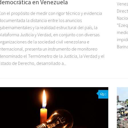
democrática en Venezuela
Venezu
Direct
Con el propósito de medir con rigor técnico y evidencia
Nacio
documentada la distancia entre los anuncios
“Ezeq
gubernamentales y la realidad estructural del país, la
medio
plataforma Justicia y Verdad, en conjunto con diversas
impidi
organizaciones de la sociedad civil venezolana e
Barina
internacional, presenta un instrumento de monitoreo
denominado el Termómetro de la Justicia, la Verdad y el
Estado de Derecho, desarrollado a...
0