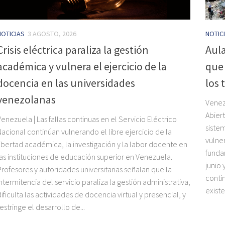
NOTICIAS
3 AGOSTO, 2026
NOTIC
Crisis eléctrica paraliza la gestión
Aul
académica y vulnera el ejercicio de la
que
docencia en las universidades
los
venezolanas
Venez
Abiert
Venezuela | Las fallas continuas en el Servicio Eléctrico
sistem
Nacional continúan vulnerando el libre ejercicio de la
vulne
libertad académica, la investigación y la labor docente en
funda
las instituciones de educación superior en Venezuela.
junio 
Profesores y autoridades universitarias señalan que la
conti
intermitencia del servicio paraliza la gestión administrativa,
existe
dificulta las actividades de docencia virtual y presencial, y
restringe el desarrollo de...