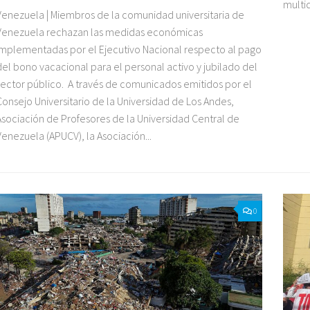
multi
Venezuela | Miembros de la comunidad universitaria de
Venezuela rechazan las medidas económicas
implementadas por el Ejecutivo Nacional respecto al pago
del bono vacacional para el personal activo y jubilado del
sector público. A través de comunicados emitidos por el
Consejo Universitario de la Universidad de Los Andes,
Asociación de Profesores de la Universidad Central de
Venezuela (APUCV), la Asociación...
0