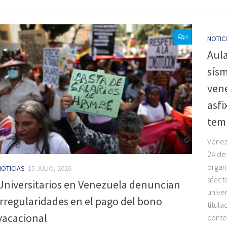
0
NOTIC
Aula
sísm
vene
asfi
tem
Venez
24 de 
organ
NOTICIAS
15 JULIO, 2026
afect
Universitarios en Venezuela denuncian
univer
irregularidades en el pago del bono
titul
vacacional
conte