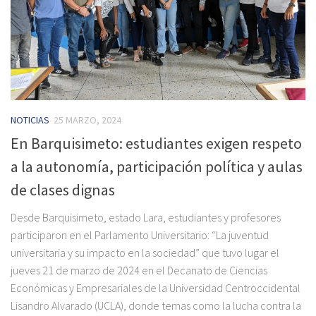
NOTICIAS
25 MARZO, 2024
En Barquisimeto: estudiantes exigen respeto
a la autonomía, participación política y aulas
de clases dignas
Desde Barquisimeto, estado Lara, estudiantes y profesores
participaron en el Parlamento Universitario: “La juventud
universitaria y su impacto en la sociedad” que tuvo lugar el
jueves 21 de marzo de 2024 en el Decanato de Ciencias
Económicas y Empresariales de la Universidad Centroccidental
Lisandro Alvarado (UCLA), donde temas como la lucha contra la