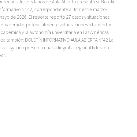
Derechos Universitarios de Aula Abierta presentó su Boletín
Informativo N° 42, correspondiente al trimestre marzo-
mayo de 2026. El reporte reportó 27 casos y situaciones
consideradas potencialmente vulneraciones a la libertad
académica y la autonomía universitaria en Las Américas.
Lea también: BOLETÍN INFORMATIVO AULA ABIERTA N°42 La
investigación presenta una radiografía regional liderada
or...