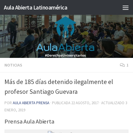
Aula Abierta Latinoamérica
Saltar al contenido
NOTICIAS
1
Más de 185 días detenido ilegalmente el
profesor Santiago Guevara
POR
AULA ABIERTA PRENSA
· PUBLICADA
22 AGOSTO, 2017
· ACTUALIZADO
3
ENERO, 2019
Prensa Aula Abierta