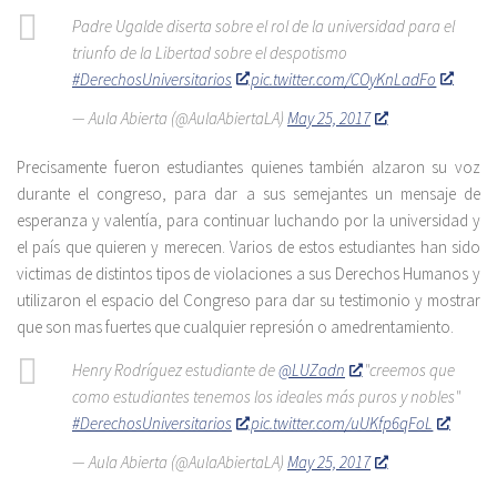
Padre Ugalde diserta sobre el rol de la universidad para el
triunfo de la Libertad sobre el despotismo
#DerechosUniversitarios
pic.twitter.com/COyKnLadFo
— Aula Abierta (@AulaAbiertaLA)
May 25, 2017
Precisamente fueron estudiantes quienes también alzaron su voz
durante el congreso, para dar a sus semejantes un mensaje de
esperanza y valentía, para continuar luchando por la universidad y
el país que quieren y merecen. Varios de estos estudiantes han sido
victimas de distintos tipos de violaciones a sus Derechos Humanos y
utilizaron el espacio del Congreso para dar su testimonio y mostrar
que son mas fuertes que cualquier represión o amedrentamiento.
Henry Rodríguez estudiante de
@LUZadn
"creemos que
como estudiantes tenemos los ideales más puros y nobles"
#DerechosUniversitarios
pic.twitter.com/uUKfp6qFoL
— Aula Abierta (@AulaAbiertaLA)
May 25, 2017