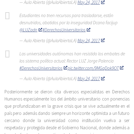
— Aula Abierta (@AulaAbiertaLA)
May 24, 2017
Estudiantes no tnen recursos para trasladarse, están
desnutridos, abatidos por la inseguridad Dcana facijup
@LUZadn
#DerechosUniversitarios
— Aula Abierta (@AulaAbiertaLA)
May 24, 2017
Las universidades autónomas han resistido los embates de
los sistema político actual: Rector LUZ Jorge Palencia
#DerechosUniversitarios
pic.twitter.com/9MGqDok9OT
— Aula Abierta (@AulaAbiertaLA)
May 24, 2017
Posteriormente se dieron cita diversos especialistas en Derechos
Humanos especialmente los del ámbito universitario con ponencias
que profundizaban en la grave crisis que se vive actualmente en el
país pero además dando siempre un horizonte optimista a un futuro
cercano donde la universidad como institución vuelva a ser
respetada y protegida desde el Gobierno Nacional, donde además a