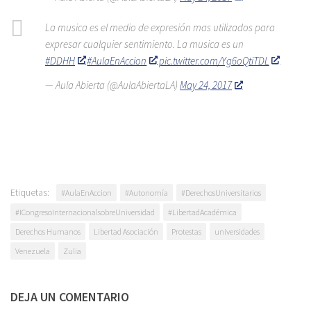
La musica es el medio de expresión mas utilizados para
expresar cualquier sentimiento. La musica es un
#DDHH
.
#AulaEnAccion
pic.twitter.com/Yg6oQtiTDL
— Aula Abierta (@AulaAbiertaLA)
May 24, 2017
Etiquetas:
#AulaEnAccion
#Autonomía
#DerechosUniversitarios
#ICongresoInternacionalsobreUniversidad
#LibertadAcadémica
Derechos Humanos
Libertad Asociación
Protestas
universidades
Venezuela
Zulia
DEJA UN COMENTARIO