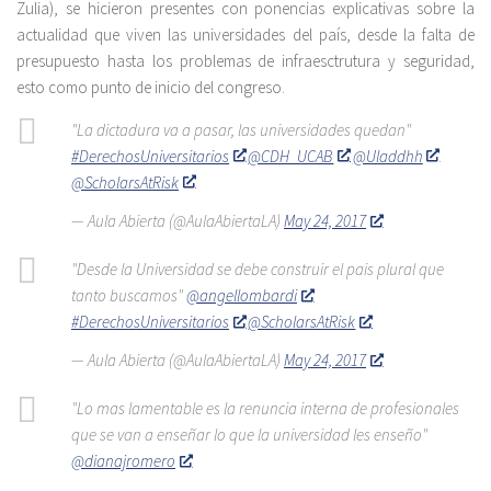
Zulia), se hicieron presentes con ponencias explicativas sobre la
actualidad que viven las universidades del país, desde la falta de
presupuesto hasta los problemas de infraesctrutura y seguridad,
esto como punto de inicio del congreso.
"La dictadura va a pasar, las universidades quedan"
#DerechosUniversitarios
@CDH_UCAB
@Uladdhh
@ScholarsAtRisk
— Aula Abierta (@AulaAbiertaLA)
May 24, 2017
"Desde la Universidad se debe construir el pais plural que
tanto buscamos"
@angellombardi
#DerechosUniversitarios
@ScholarsAtRisk
— Aula Abierta (@AulaAbiertaLA)
May 24, 2017
"Lo mas lamentable es la renuncia interna de profesionales
que se van a enseñar lo que la universidad les enseño"
@dianajromero