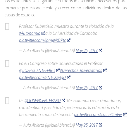
los estudiantes se le garanticen todos los servicios necesarios para
formarse profesionalmente y crecer como individuos dentro de las
casas de estudio.
Profesor Rubertiello muestra durante la violación de la
#Autonomia
a la Universidad de Carabobo
pic.twitter.com/ipmjwXDPtc
— Aula Abierta (@AulaAbiertaLA)
May 25, 2017
En el I Congreso sobre Universidades el Profesor
@JOSEVICENTEHARO
#DerechosUniversitarios
pic.twitter.com/KNT6XsylgD
— Aula Abierta (@AulaAbiertaLA)
May 25, 2017
Dr.
@JOSEVICENTEHARO
"Necesitamos crear ciudadanos,
con identidad y sentido de pertenencia: la educación es la
herramienta capaz de hacerlo"
pic.twitter.com/9k5LeI4mFw
— Aula Abierta (@AulaAbiertaLA)
May 25, 2017