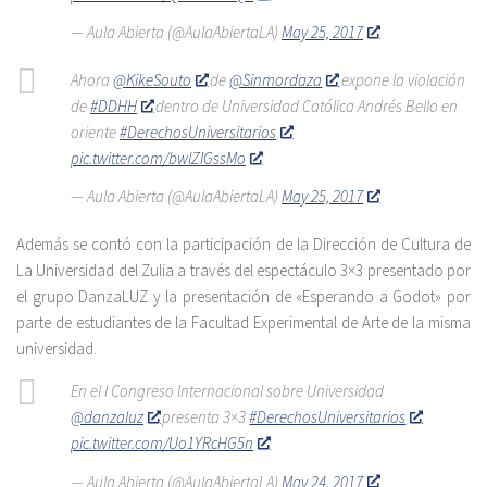
— Aula Abierta (@AulaAbiertaLA)
May 25, 2017
Ahora
@KikeSouto
de
@Sinmordaza
expone la violación
de
#DDHH
dentro de Universidad Católica Andrés Bello en
oriente
#DerechosUniversitarios
pic.twitter.com/bwlZIGssMo
— Aula Abierta (@AulaAbiertaLA)
May 25, 2017
Además se contó con la participación de la Dirección de Cultura de
La Universidad del Zulia a través del espectáculo 3×3 presentado por
el grupo DanzaLUZ y la presentación de «Esperando a Godot» por
parte de estudiantes de la Facultad Experimental de Arte de la misma
universidad.
En el I Congreso Internacional sobre Universidad
@danzaluz
presenta 3×3
#DerechosUniversitarios
pic.twitter.com/Uo1YRcHG5n
— Aula Abierta (@AulaAbiertaLA)
May 24, 2017