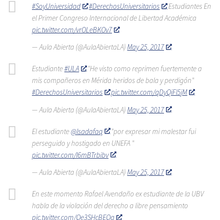
#SoyUniversidad
#DerechosUniversitarios
Estudiantes En
el Primer Congreso Internacional de Libertad Académica
pic.twitter.com/vrOLeBKOv7
— Aula Abierta (@AulaAbiertaLA)
May 25, 2017
Estudiante
#ULA
"He visto como reprimen fuertemente a
mis compañeros en Mérida heridos de bala y perdigón"
#DerechosUniversitarios
pic.twitter.com/qDyQiFl5jM
— Aula Abierta (@AulaAbiertaLA)
May 25, 2017
El estudiante
@Isadafaq
"por expresar mi malestar fui
perseguido y hostigado en UNEFA "
pic.twitter.com/I6mBTrbibv
— Aula Abierta (@AulaAbiertaLA)
May 25, 2017
En este momento Rafael Avendaño ex estudiante de la UBV
habla de la violación del derecho a libre pensamiento
pic.twitter.com/Qe3SHcBEQa