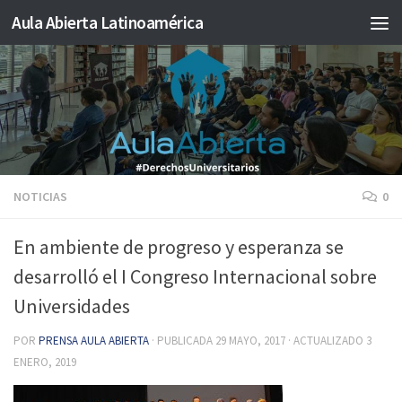
Aula Abierta Latinoamérica
Saltar al contenido
NOTICIAS
0
En ambiente de progreso y esperanza se
desarrolló el I Congreso Internacional sobre
Universidades
POR
PRENSA AULA ABIERTA
· PUBLICADA
29 MAYO, 2017
· ACTUALIZADO
3
ENERO, 2019