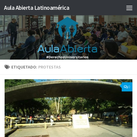
Aula Abierta Latinoamérica
Saltar al contenido
ETIQUETADO:
PROTESTAS
0