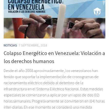
NOTICIAS
7 SEPTIEMBRE, 2018
Colapso Energético en Venezuela: Violación a
los derechos humanos
Desde el año 2008 aproximadamente, los venezolanos han
tenido que soportar la implementación de cronogramas de
racionamiento eléctrico debido al deterioro de la
infraestructura en el Sistema Eléctrico Nacional. Estas medidas
especiales se comenzaron a aplicar por un lapso de dos (02)
horas semanales. Progresivamente se convirtieron en (04) horas
inter-diarias. En ese momento se consideró una medida