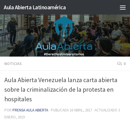
Aula Abierta Latinoamérica
Saltar al contenido
NOTICIAS
0
Aula Abierta Venezuela lanza carta abierta
sobre la criminalización de la protesta en
hospitales
POR
PRENSA AULA ABIERTA
· PUBLICADA
10 ABRIL, 2017
· ACTUALIZADO
3
ENERO, 2019