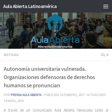
Aula Abierta Latinoamérica
Saltar al contenido
NOTICIAS
0
Autonomía universitaria vulnerada.
Organizaciones defensoras de derechos
humanos se pronuncian
POR
PRENSA AULA ABIERTA
· PUBLICADA
16 FEBRERO, 2017
· ACTUALIZADO
3 ENERO, 2019
A través de un comunicado Aula Abierta Venezuela junto al