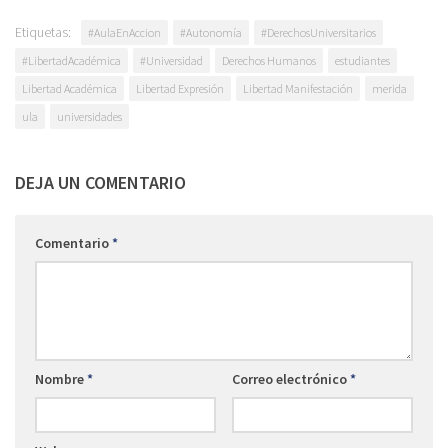
Etiquetas:
#AulaEnAccion
#Autonomía
#DerechosUniversitarios
#LibertadAcadémica
#Universidad
Derechos Humanos
estudiantes
Libertad Académica
Libertad Expresión
Libertad Manifestación
merida
ula
universidades
DEJA UN COMENTARIO
Comentario
*
Nombre
*
Correo electrónico
*