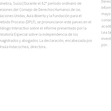
Derec
Ginebra, Suiza | Durante el 62° período ordinario de
Infor
sesiones del Consejo de Derechos Humanos de las
mayo 
Naciones Unidas, Aula Abierta y la Fundación para el
consi
Debido Proceso (DPLF), se pronunciaron este jueves en el
acadé
Diálogo Interactivo sobre el informe presentado por la
Lea t
Relatoría Especial sobre la independencia de los
invest
magistrados y abogados. La declaración, encabezada por
por...
Úrsula Indacochea, directora...