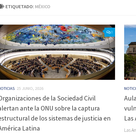
ETIQUETADO:
MÉXICO
0
NOTICIAS
25 JUNIO, 2026
NOTIC
Organizaciones de la Sociedad Civil
Aul
alertan ante la ONU sobre la captura
vuln
estructural de los sistemas de justicia en
Las
América Latina
Las A