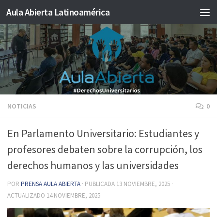
Aula Abierta Latinoamérica
Saltar al contenido
NOTICIAS
0
En Parlamento Universitario: Estudiantes y
profesores debaten sobre la corrupción, los
derechos humanos y las universidades
POR
PRENSA AULA ABIERTA
· PUBLICADA
13 NOVIEMBRE, 2025
·
ACTUALIZADO
14 NOVIEMBRE, 2025