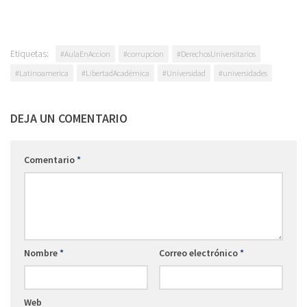
Etiquetas:
#AulaEnAccion
#corrupcion
#DerechosUniversitarios
#Latinoamerica
#LibertadAcadémica
#Universidad
#universidades
DEJA UN COMENTARIO
Comentario
*
Nombre
*
Correo electrónico
*
Web