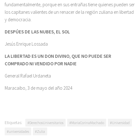
fundamentalmente, porque en sus entrañas tiene quienes pueden ser
los capitanes valientes de un renacer de la región zuliana en libertad
y democracia.
DESPÚES DE LAS NUBES, EL SOL
Jesús Enrique Lossada
LA LIBERTAD ES UN DON DIVINO, QUE NO PUEDE SER
COMPRADO NI VENDIDO POR NADIE
General Rafael Urdaneta
Maracaibo, 3 de mayo del año 2024
Etiquetas:
#DerechosUniversitarios
#MariaCorinaMachado
#Universidad
#universidades
#Zulia