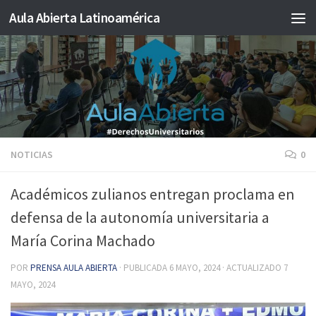
Aula Abierta Latinoamérica
Saltar al contenido
NOTICIAS
0
Académicos zulianos entregan proclama en
defensa de la autonomía universitaria a
María Corina Machado
POR
PRENSA AULA ABIERTA
· PUBLICADA
6 MAYO, 2024
· ACTUALIZADO
7
MAYO, 2024