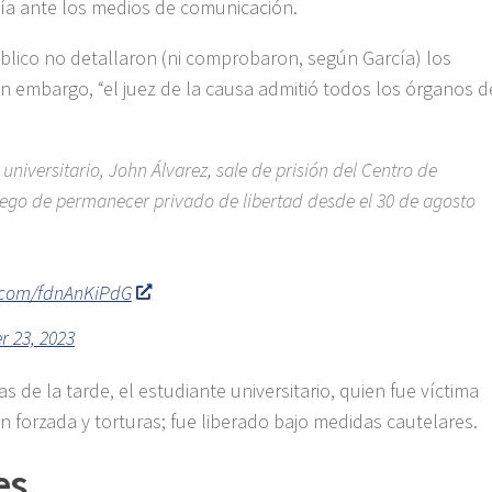
rcía ante los medios de comunicación.
Público no detallaron (ni comprobaron, según García) los
in embargo, “el juez de la causa admitió todos los órganos d
iversitario, John Álvarez, sale de prisión del Centro de
uego de permanecer privado de libertad desde el 30 de agosto
r.com/fdnAnKiPdG
 23, 2023
 de la tarde, el estudiante universitario, quien fue víctima
n forzada y torturas; fue liberado bajo medidas cautelares.
es