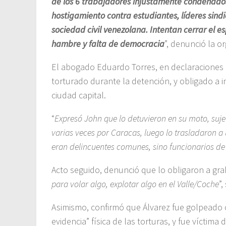
de los 6 trabajadores injustamente condenados
hostigamiento contra estudiantes, líderes sindic
sociedad civil venezolana. Intentan cerrar el e
hambre y falta de democracia
”, denunció la o
El abogado Eduardo Torres, en declaraciones 
torturado durante la detención, y obligado a 
ciudad capital.
“
Expresó John que lo detuvieron en su moto, suje
varias veces por Caracas, luego lo trasladaron a
eran delincuentes comunes, sino funcionarios de
Acto seguido, denunció que lo obligaron a gra
para volar algo, explotar algo en el Valle/Coche
”
Asimismo, confirmó que Álvarez fue golpeado 
evidencia” física de las torturas, y fue víctima 