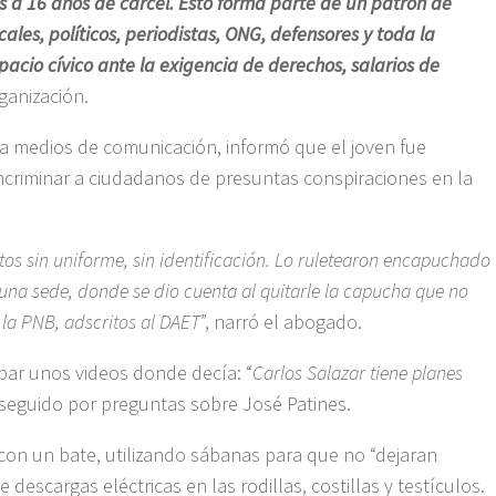
 a 16 años de cárcel. Esto forma parte de un patrón de
ales, políticos, periodistas, ONG, defensores y toda la
spacio cívico ante la exigencia de derechos, salarios de
rganización.
a medios de comunicación, informó que el joven fue
incriminar a ciudadanos de presuntas conspiraciones en la
tos sin uniforme, sin identificación. Lo ruletearon encapuchado
 una sede, donde se dio cuenta al quitarle la capucha que no
 la PNB, adscritos al DAET
”, narró el abogado.
bar unos videos donde decía: “
Carlos Salazar tiene planes
, seguido por preguntas sobre José Patines.
con un bate, utilizando sábanas para que no “dejaran
de descargas eléctricas en las rodillas, costillas y testículos.