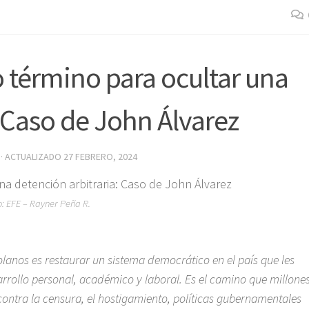
 término para ocultar una
 Caso de John Álvarez
· ACTUALIZADO
27 FEBRERO, 2024
o: EFE – Rayner Peña R.
olanos es restaurar un sistema democrático en el país que les
rrollo personal, académico y laboral. Es el camino que millone
ntra la censura, el hostigamiento, políticas gubernamentales