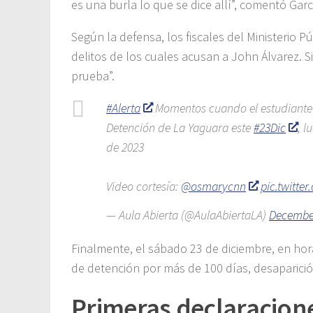
es una burla lo que se dice allí”, comentó Ga
Según la defensa, los fiscales del Ministerio 
delitos de los cuales acusan a John Álvarez. S
prueba”.
#Alerta
Momentos cuando el estudiante un
Detención de La Yaguara este
#23Dic
, l
de 2023
Video cortesía:
@osmarycnn
pic.twitte
— Aula Abierta (@AulaAbiertaLA)
December
Finalmente, el sábado 23 de diciembre, en horas
de detención por más de 100 días, desaparició
Primeras declaracion