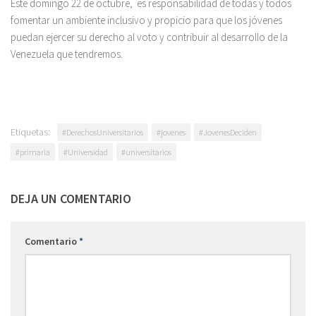
Este domingo 22 de octubre, es responsabilidad de todas y todos
fomentar un ambiente inclusivo y propicio para que los jóvenes
puedan ejercer su derecho al voto y contribuir al desarrollo de la
Venezuela que tendremos.
Etiquetas:
#DerechosUniversitarios
#jovenes
#JovenesDeciden
#primaria
#Universidad
#universitarios
DEJA UN COMENTARIO
Comentario
*