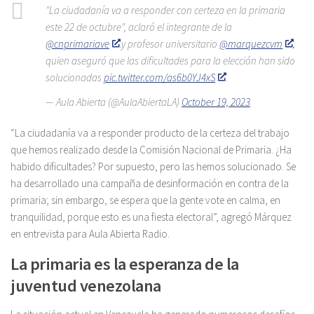
"La ciudadanía va a responder con certeza en la primaria
este 22 de octubre", aclaró el integrante de la
@cnprimariave
y profesor universitario
@marquezcvm
,
quien aseguró que las dificultades para la elección han sido
solucionadas
pic.twitter.com/as6b0YJ4xS
— Aula Abierta (@AulaAbiertaLA)
October 19, 2023
“La ciudadanía va a responder producto de la certeza del trabajo
que hemos realizado desde la Comisión Nacional de Primaria. ¿Ha
habido dificultades? Por supuesto, pero las hemos solucionado. Se
ha desarrollado una campaña de desinformación en contra de la
primaria; sin embargo, se espera que la gente vote en calma, en
tranquilidad, porque esto es una fiesta electoral”, agregó Márquez
en entrevista para Aula Abierta Radio.
La primaria es la esperanza de la
juventud venezolana