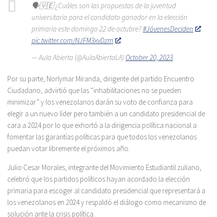
🗣️🇻🇪 ¿Cuáles son las propuestas de la juventud
universitaria para el candidato ganador en la elección
primaria este domingo 22 de octubre?
#JóvenesDeciden
pic.twitter.com/NJFM3xvDzm
— Aula Abierta (@AulaAbiertaLA)
October 20, 2023
Por su parte, Norlymar Miranda, dirigente del partido Encuentro
Ciudadano, advirtió que las “inhabilitaciones no se pueden
minimizar” y los venezolanos darán su voto de confianza para
elegir a un nuevo líder pero también a un candidato presidencial de
cara a 2024 por lo que exhortó a la dirigencia política nacional a
fomentar las garantías políticas para que todos los venezolanos
puedan votar libremente el próximos año.
Julio Cesar Morales, integrante del Movimiento Estudiantil zuliano,
celebró que los partidos políticos hayan acordado la elección
primaria para escoger al candidato presidencial que representará a
los venezolanos en 2024 y respaldó el diálogo como mecanismo de
solución ante la crisis política.