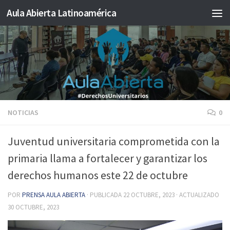
Aula Abierta Latinoamérica
Saltar al contenido
NOTICIAS
0
Juventud universitaria comprometida con la
primaria llama a fortalecer y garantizar los
derechos humanos este 22 de octubre
POR
PRENSA AULA ABIERTA
· PUBLICADA
22 OCTUBRE, 2023
· ACTUALIZADO
30 OCTUBRE, 2023