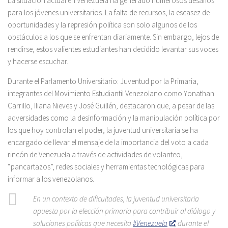
La situación actual en Venezuela ha generado numerosos desafíos
para los jóvenes universitarios. La falta de recursos, la escasez de
oportunidades y la represión política son solo algunos de los
obstáculos a los que se enfrentan diariamente. Sin embargo, lejos de
rendirse, estos valientes estudiantes han decidido levantar sus voces
y hacerse escuchar.
Durante el Parlamento Universitario: Juventud por la Primaria,
integrantes del Movimiento Estudiantil Venezolano como Yonathan
Carrillo, Iliana Nieves y José Guillén, destacaron que, a pesar de las
adversidades como la desinformación y la manipulación política por
los que hoy controlan el poder, la juventud universitaria se ha
encargado de llevar el mensaje de la importancia del voto a cada
rincón de Venezuela a través de actividades de volanteo,
“pancartazos”, redes sociales y herramientas tecnológicas para
informar a los venezolanos.
En un contexto de dificultades, la juventud universitaria
apuesta por la elección primaria para contribuir al diálogo y
soluciones políticas que necesita
#Venezuela
, durante el