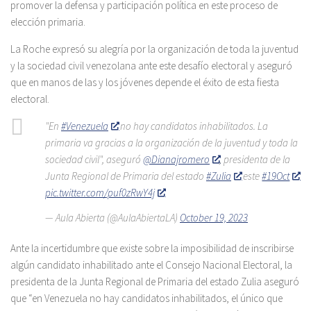
promover la defensa y participación política en este proceso de
elección primaria.
La Roche expresó su alegría por la organización de toda la juventud
y la sociedad civil venezolana ante este desafío electoral y aseguró
que en manos de las y los jóvenes depende el éxito de esta fiesta
electoral.
"En
#Venezuela
no hay candidatos inhabilitados. La
primaria va gracias a la organización de la juventud y toda la
sociedad civil", aseguró
@Dianajromero
, presidenta de la
Junta Regional de Primaria del estado
#Zulia
este
#19Oct
pic.twitter.com/puf0zRwY4j
— Aula Abierta (@AulaAbiertaLA)
October 19, 2023
Ante la incertidumbre que existe sobre la imposibilidad de inscribirse
algún candidato inhabilitado ante el Consejo Nacional Electoral, la
presidenta de la Junta Regional de Primaria del estado Zulia aseguró
que “en Venezuela no hay candidatos inhabilitados, el único que