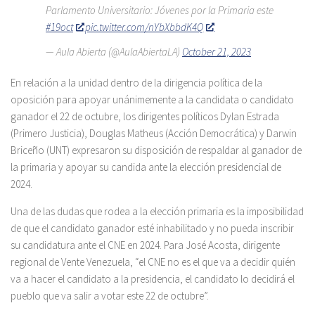
Parlamento Universitario: Jóvenes por la Primaria este
#19oct
pic.twitter.com/nYbXbbdK4Q
— Aula Abierta (@AulaAbiertaLA)
October 21, 2023
En relación a la unidad dentro de la dirigencia política de la
oposición para apoyar unánimemente a la candidata o candidato
ganador el 22 de octubre, los dirigentes políticos Dylan Estrada
(Primero Justicia), Douglas Matheus (Acción Democrática) y Darwin
Briceño (UNT) expresaron su disposición de respaldar al ganador de
la primaria y apoyar su candida ante la elección presidencial de
2024.
Una de las dudas que rodea a la elección primaria es la imposibilidad
de que el candidato ganador esté inhabilitado y no pueda inscribir
su candidatura ante el CNE en 2024. Para José Acosta, dirigente
regional de Vente Venezuela, “el CNE no es el que va a decidir quién
va a hacer el candidato a la presidencia, el candidato lo decidirá el
pueblo que va salir a votar este 22 de octubre”.