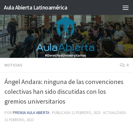
Aula Abierta Latinoamérica
Saltar al contenido
NOTICIAS
0
Ángel Andara: ninguna de las convenciones
colectivas han sido discutidas con los
gremios universitarios
POR
PRENSA AULA ABIERTA
· PUBLICADA
11 FEBRERO, 2023
· ACTUALIZADO
11 FEBRERO, 2023