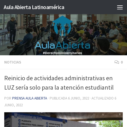
Aula Abierta Latinoamérica
Saltar al contenido
NOTICIAS
0
Reinicio de actividades administrativas en
LUZ sería solo para la atención estudiantil
POR
PRENSA AULA ABIERTA
· PUBLICADA
6 JUNIO, 2022
· ACTUALIZADO
6
JUNIO, 2022