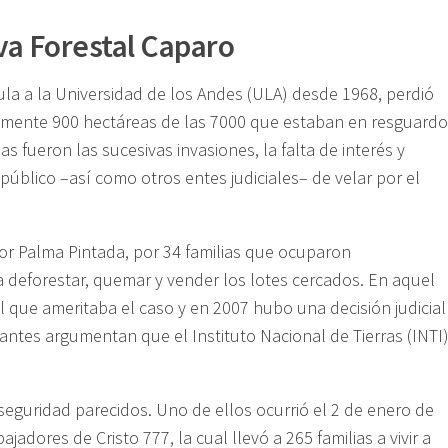
va Forestal Caparo
ula a la Universidad de los Andes (ULA) desde 1968, perdió
amente 900 hectáreas de las 7000 que estaban en resguardo
s fueron las sucesivas invasiones, la falta de interés y
público –así como otros entes judiciales– de velar por el
tor Palma Pintada, por 34 familias que ocuparon
deforestar, quemar y vender los lotes cercados. En aquel
l que ameritaba el caso y en 2007 hubo una decisión judicial
ntes argumentan que el Instituto Nacional de Tierras (INTI
seguridad parecidos. Uno de ellos ocurrió el 2 de enero de
adores de Cristo 777, la cual llevó a 265 familias a vivir a