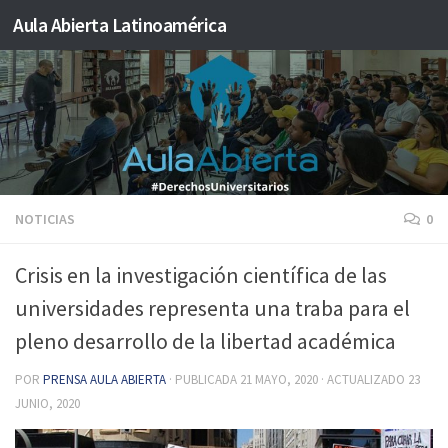
Aula Abierta Latinoamérica
Saltar al contenido
NOTICIAS
0
Crisis en la investigación científica de las
universidades representa una traba para el
pleno desarrollo de la libertad académica
POR
PRENSA AULA ABIERTA
· PUBLICADA
21 MAYO, 2020
· ACTUALIZADO
23
JUNIO, 2020