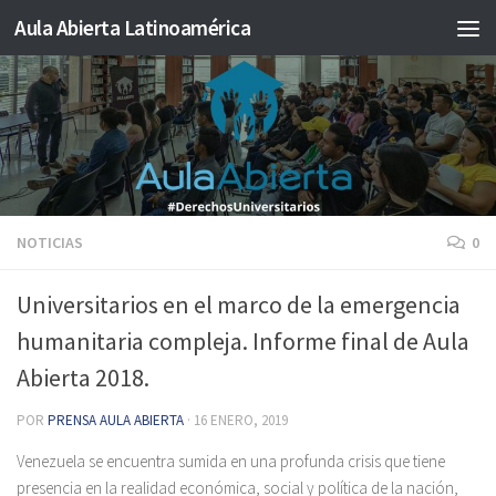
Aula Abierta Latinoamérica
Saltar al contenido
NOTICIAS
0
Universitarios en el marco de la emergencia
humanitaria compleja. Informe final de Aula
Abierta 2018.
POR
PRENSA AULA ABIERTA
·
16 ENERO, 2019
Venezuela se encuentra sumida en una profunda crisis que tiene
presencia en la realidad económica, social y política de la nación,