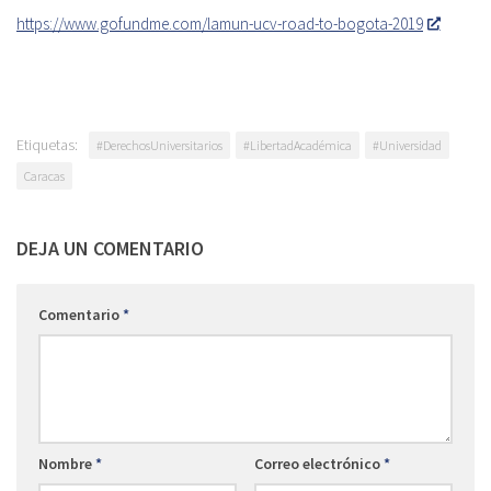
https://www.gofundme.com/lamun-ucv-road-to-bogota-2019
Etiquetas:
#DerechosUniversitarios
#LibertadAcadémica
#Universidad
Caracas
DEJA UN COMENTARIO
Comentario
*
Nombre
*
Correo electrónico
*