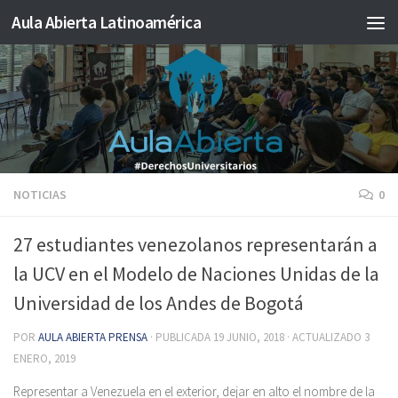
Aula Abierta Latinoamérica
Saltar al contenido
NOTICIAS
0
27 estudiantes venezolanos representarán a
la UCV en el Modelo de Naciones Unidas de la
Universidad de los Andes de Bogotá
POR
AULA ABIERTA PRENSA
· PUBLICADA
19 JUNIO, 2018
· ACTUALIZADO
3
ENERO, 2019
Representar a Venezuela en el exterior, dejar en alto el nombre de la