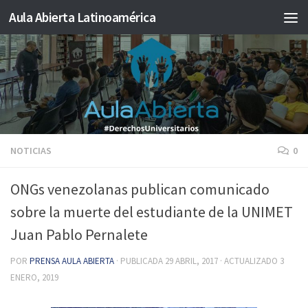
Aula Abierta Latinoamérica
Saltar al contenido
NOTICIAS
0
ONGs venezolanas publican comunicado
sobre la muerte del estudiante de la UNIMET
Juan Pablo Pernalete
POR
PRENSA AULA ABIERTA
· PUBLICADA
29 ABRIL, 2017
· ACTUALIZADO
3
ENERO, 2019