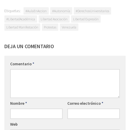
Etiquetas:
#AulaEnAccion
#Autonomía
#DerechosUniversitarios
#LibertadAcadémica
Libertad Asociación
Libertad Expresión
Libertad Manifestación
Protestas
Venezuela
DEJA UN COMENTARIO
Comentario
*
Nombre
*
Correo electrónico
*
Web