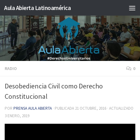
Aula Abierta Latinoamérica
Saltar al contenido
RADIO
0
Desobediencia Civil como Derecho
Constitucional
POR
PRENSA AULA ABIERTA
· PUBLICADA
21 OCTUBRE, 2016
· ACTUALIZADO
3 ENERO, 2019