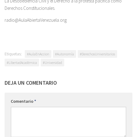
La Desobediencia Civil y el Derecho a la protesta pacífica como
Derechos Constitucionales.
radio@AulaAbiertaVenezuela.org
Etiquetas:
#AulaEnAccion
#Autonomía
#DerechosUniversitarios
#LibertadAcadémica
#Universidad
DEJA UN COMENTARIO
Comentario
*