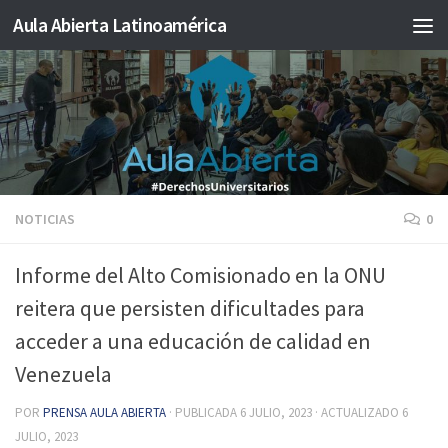
Aula Abierta Latinoamérica
Saltar al contenido
NOTICIAS
0
Informe del Alto Comisionado en la ONU
reitera que persisten dificultades para
acceder a una educación de calidad en
Venezuela
POR
PRENSA AULA ABIERTA
· PUBLICADA
6 JULIO, 2023
· ACTUALIZADO
6
JULIO, 2023