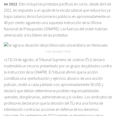
en 2022.
Esto incluye las protestas pacíficas en curso, desde abril de
2022, en respuesta a un ajuste de la escala salarial que reduce los ya
bajos salarios de los funcionarios públicos en aproximadamente un
40 por ciento siguiendo una supuesta instrucción de la Oficina
Nacional de Presupuesto (ONAPRE). Las fuerzas del orden habrían
amenazado a los líderes de las protestas.
Foto: Ronald E. Peña
«17.El 24 de agosto, el Tribunal Supremo de Justicia (TSJ) declaró
inadmisible un recurso presentado por un grupo de jubilados contra
la instrucción de la ONAPRE. El Tribunal afirmó que la acción
constituía una «perturbación y ejercicio abusivo de una acción
judicial», multó a cada jubilado con aproximadamente 50 USD y
declaró que debían determinarse posibles responsabilidades
«penales, disciplinarias, administrativas y/o civiles». Los sindicatos de
profesores declararon que la decisión del TSJ era una forma de
intimidación contra las acciones en defensa de los derechos
laborales. En septiembre de 2022 también se desestimaron otros