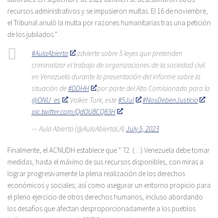
recursos administrativos y se impusieron multas. El 16 de noviembre,
el Tribunal anuló la multa por razones humanitarias tras una petición
de los jubilados.”
#AulaAbierta
advierte sobre 5 leyes que pretenden
criminalizar el trabajo de organizaciones de la sociedad civil
en Venezuela durante la presentación del informe sobre la
situación de
#DDHH
por parte del Alto Comisionado para la
@ONU_es
, Volker Turk, este
#5Jul
#NosDebenJusticia
pic.twitter.com/QdOU8CQ83H
— Aula Abierta (@AulaAbiertaLA)
July 5, 2023
Finalmente, el ACNUDH establece que “ 72. (…) Venezuela debe tomar
medidas, hasta el máximo de sus recursos disponibles, con miras a
lograr progresivamente la plena realización de los derechos
económicos y sociales; así como asegurar un entorno propicio para
el pleno ejercicio de otros derechos humanos, incluso abordando
los desafíos que afectan desproporcionadamente a los pueblos