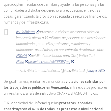
que adopten medidas que permitan y ayuden a las personas y a las
comunidades a disfrutar del derecho a la educación, entre otras
cosas, garantizando la provisión adecuada de recursos financieros,
humanos y de infraestructura.
#AulaAbierta
advierte que el cierre de espacio cívico en
Venezuela afecta a 19 millones de personas con necesidades
humanitarias, entre ellas profesores, estudiantes y
autoridades académicas, en presentación de informe sobre
#DDHH
del Alto Comisionado para ONU, Volker Turk
#5Jul
pic.twitter.com/wMOPGP7p4j
— Aula Abierta – Las Américas (@AulaAbiertaLA_)
July 5, 2023
De igual manera, el informe denunció las
violaciones sufridas por
los trabajadores
públicos en Venezuela,
entre ellos los profesores
universitarios, a raíz del instructivo ONAPRE. El ACNUDH indicó:
“16.La sociedad civil informó que las
protestas laborales
constituyeron el 47% de todas las protestas a nivel nacional