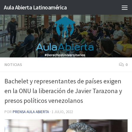
Aula Abierta Latinoamérica
Saltar al contenido
NOTICIAS
0
Bachelet y representantes de países exigen
en la ONU la liberación de Javier Tarazona y
presos políticos venezolanos
POR
PRENSA AULA ABIERTA
·
1 JULIO, 2022