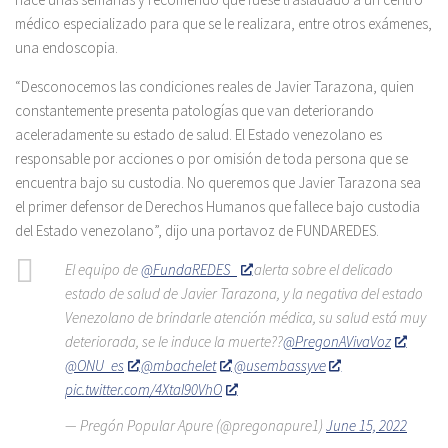
médico especializado para que se le realizara, entre otros exámenes,
una endoscopia.
“Desconocemos las condiciones reales de Javier Tarazona, quien
constantemente presenta patologías que van deteriorando
aceleradamente su estado de salud. El Estado venezolano es
responsable por acciones o por omisión de toda persona que se
encuentra bajo su custodia. No queremos que Javier Tarazona sea
el primer defensor de Derechos Humanos que fallece bajo custodia
del Estado venezolano”, dijo una portavoz de FUNDAREDES.
El equipo de
@FundaREDES_
alerta sobre el delicado
estado de salud de Javier Tarazona, y la negativa del estado
Venezolano de brindarle atención médica, su salud está muy
deteriorada, se le induce la muerte??
@PregonAVivaVoz
@ONU_es
@mbachelet
@usembassyve
pic.twitter.com/4XtaI90VhO
— Pregón Popular Apure (@pregonapure1)
June 15, 2022