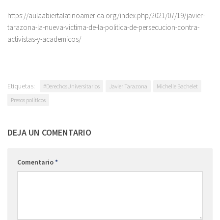
https://aulaabiertalatinoamerica.org/index.php/2021/07/19/javier-
tarazona-la-nueva-victima-de-la-politica-de-persecucion-contra-
activistas-y-academicos/
Etiquetas:
#DerechosUniversitarios
Javier Tarazona
Michelle Bachelet
Presos políticos
DEJA UN COMENTARIO
Comentario
*