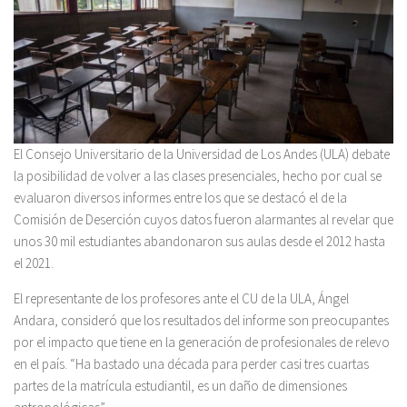
El Consejo Universitario de la Universidad de Los Andes (ULA) debate
la posibilidad de volver a las clases presenciales, hecho por cual se
evaluaron diversos informes entre los que se destacó el de la
Comisión de Deserción cuyos datos fueron alarmantes al revelar que
unos 30 mil estudiantes abandonaron sus aulas desde el 2012 hasta
el 2021.
El representante de los profesores ante el CU de la ULA, Ángel
Andara, consideró que los resultados del informe son preocupantes
por el impacto que tiene en la generación de profesionales de relevo
en el país. “Ha bastado una década para perder casi tres cuartas
partes de la matrícula estudiantil, es un daño de dimensiones