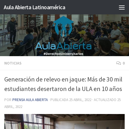
Aula Abierta Latinoamérica
Saltar al contenido
NOTICIAS
0
Generación de relevo en jaque: Más de 30 mil
estudiantes desertaron de la ULA en 10 años
POR
PRENSA AULA ABIERTA
· PUBLICADA
25 ABRIL, 2022
· ACTUALIZADO
25
ABRIL, 2022