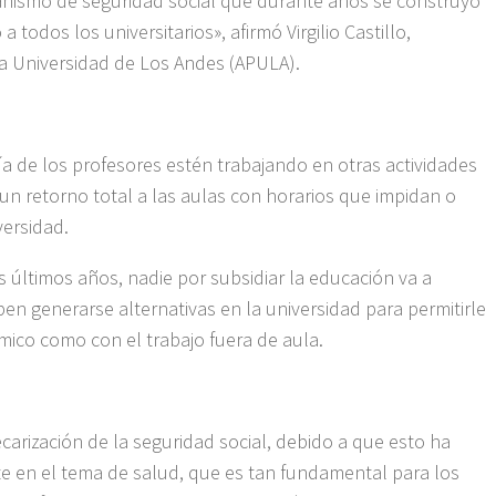
canismo de seguridad social que durante años se construyó
todos los universitarios», afirmó Virgilio Castillo,
la Universidad de Los Andes (APULA).
ría de los profesores estén trabajando en otras actividades
 un retorno total a las aulas con horarios que impidan o
versidad.
 últimos años, nadie por subsidiar la educación va a
eben generarse alternativas en la universidad para permitirle
mico como con el trabajo fuera de aula.
carización de la seguridad social, debido a que esto ha
 en el tema de salud, que es tan fundamental para los