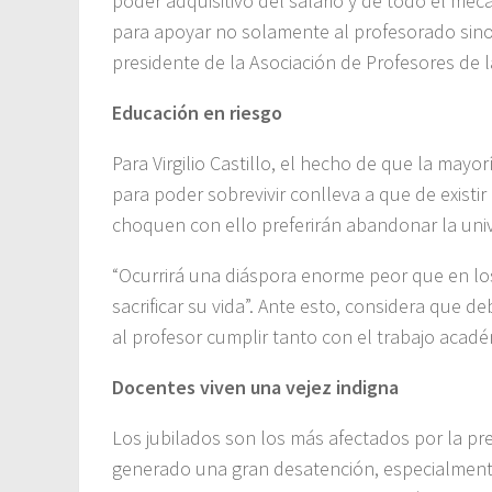
poder adquisitivo del salario y de todo el me
para apoyar no solamente al profesorado sino a 
presidente de la Asociación de Profesores de 
Educación en riesgo
Para Virgilio Castillo, el hecho de que la mayo
para poder sobrevivir conlleva a que de existir
choquen con ello preferirán abandonar la uni
“Ocurrirá una diáspora enorme peor que en los
sacrificar su vida”. Ante esto, considera que d
al profesor cumplir tanto con el trabajo acadé
Docentes viven una vejez indigna
Los jubilados son los más afectados por la pre
generado una gran desatención, especialmente