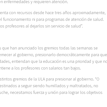
n enfermedades y requieren atención.
 cuenta con recursos desde hace tres años aproximadamente,
 el funcionamiento ni para programas de atención de salud.
s profesores al dejarlos sin servicio de salud”.
s que han anunciado los gremios todas las semanas se
emecer al gobierno, presionarlo democráticamente para que
idades, entiendan que la educación es una prioridad y que n
tiene a los profesores con salarios tan bajos.
tintos gremios de la ULA para presionar al gobierno. “O
estinados a seguir siendo humillados y maltratados, no
uche, necesitamos fuerza y unión para lograr los objetivos