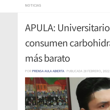
NOTICIAS
APULA: Universitario
consumen carbohidra
más barato
POR
PRENSA AULA ABIERTA
· PUBLICADA
28 FEBRERO, 2022