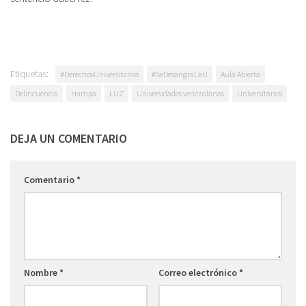
Etiquetas:
#DerechosUniversitarios
#SeDesangraLaU
Aula Abierta
Delincuencia
Hampa
LUZ
Universidades venezolanas
Universitarios
DEJA UN COMENTARIO
Comentario
*
Nombre
*
Correo electrónico
*