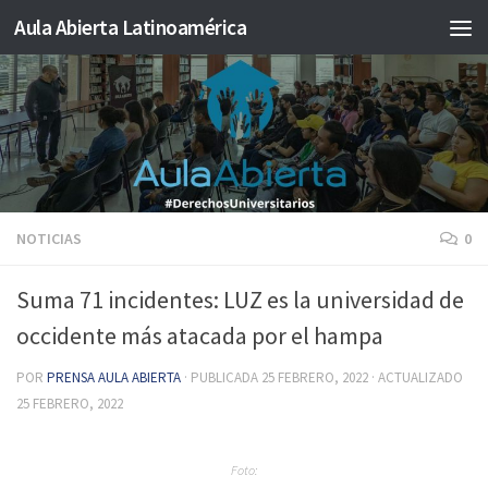
Aula Abierta Latinoamérica
Saltar al contenido
NOTICIAS
0
Suma 71 incidentes: LUZ es la universidad de
occidente más atacada por el hampa
POR
PRENSA AULA ABIERTA
· PUBLICADA
25 FEBRERO, 2022
· ACTUALIZADO
25 FEBRERO, 2022
Foto: