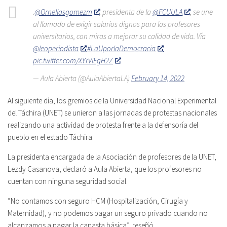
.
@Ornellasgomezm
, presidenta de la
@FCUULA
, se une
al llamado de exigir salarios dignos para los profesores
universitarios, con miras a mejorar su calidad de vida. Vía
@leoperiodista
#LaUporlaDemocracia
pic.twitter.com/XYrVlEgH2Z
— Aula Abierta (@AulaAbiertaLA)
February 14, 2022
Al siguiente día, los gremios de la Universidad Nacional Experimental
del Táchira (UNET) se unieron a las jornadas de protestas nacionales
realizando una actividad de protesta frente a la defensoría del
pueblo en el estado Táchira.
La presidenta encargada de la Asociación de profesores de la UNET,
Lezdy Casanova, declaró a Aula Abierta, que los profesores no
cuentan con ninguna seguridad social.
“No contamos con seguro HCM (Hospitalización, Cirugía y
Maternidad), y no podemos pagar un seguro privado cuando no
alcanzamos a pagar la canasta básica”, reseñó.