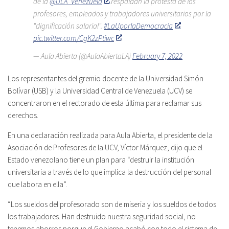
de la
@ULA_Venezuela
respaldan la protesta de los
profesores, empleados y trabajadores universitarios por la
"dignificación salarial".
#LaUporlaDemocracia
pic.twitter.com/CgK2zPtiwc
— Aula Abierta (@AulaAbiertaLA)
February 7, 2022
Los representantes del gremio docente de la Universidad Simón
Bolívar (USB) y la Universidad Central de Venezuela (UCV) se
concentraron en el rectorado de esta última para reclamar sus
derechos.
En una declaración realizada para Aula Abierta, el presidente de la
Asociación de Profesores de la UCV, Víctor Márquez, dijo que el
Estado venezolano tiene un plan para “destruir la institución
universitaria a través de lo que implica la destrucción del personal
que labora en ella”.
“Los sueldos del profesorado son de miseria y los sueldos de todos
los trabajadores. Han destruido nuestra seguridad social, no
tenemos ahorros porque el Gobierno acabó con todo el sistema de