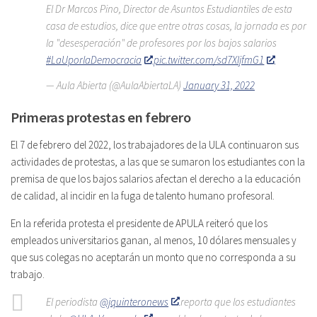
El Dr Marcos Pino, Director de Asuntos Estudiantiles de esta
casa de estudios, dice que entre otras cosas, la jornada es por
la "desesperación" de profesores por los bajos salarios
#LaUporlaDemocracia
pic.twitter.com/sd7XIjfmG1
— Aula Abierta (@AulaAbiertaLA)
January 31, 2022
Primeras protestas en febrero
El 7 de febrero del 2022, los trabajadores de la ULA continuaron sus
actividades de protestas, a las que se sumaron los estudiantes con la
premisa de que los bajos salarios afectan el derecho a la educación
de calidad, al incidir en la fuga de talento humano profesoral.
En la referida protesta el presidente de APULA reiteró que los
empleados universitarios ganan, al menos, 10 dólares mensuales y
que sus colegas no aceptarán un monto que no corresponda a su
trabajo.
El periodista
@jquinteronews
reporta que los estudiantes