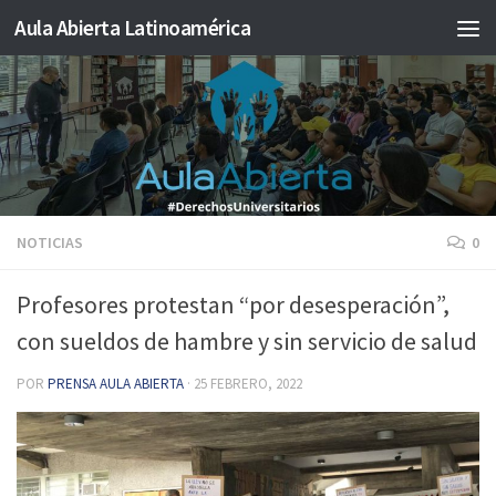
Aula Abierta Latinoamérica
Saltar al contenido
NOTICIAS
0
Profesores protestan “por desesperación”,
con sueldos de hambre y sin servicio de salud
POR
PRENSA AULA ABIERTA
·
25 FEBRERO, 2022