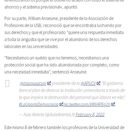
ahorros y el sistema previsional», apuntó.
Por su parte, William Anseume, presidente de la Asociación de
Profesores de la USB, reconoció que se encontraba luchando por
sus derechos y que el profesorado “quiere una respuesta inmediata
a toda la angustia que se vive por el abandono de los derechos
laborales en las universidades.
“Necesitamos un sueldo que no tenemos, necesitamos una
protección social que ha sido abandonada por completo, como
una necesidad inmediata”, sentenció Anseume.
.
@marquezcvm
, presidente de la
@APUCV
: "El gobierno
tiene el plan de destruir la institución universitaria a través de
lo que implica la destrucción del personal que labora en ella".
#LaUporlaDemocracia
pic.twitter.com/VIKV4PEg1h
— Aula Abierta (@AulaAbiertaLA)
February 8, 2022
Este mismo 8 de febrero también los profesores de la Universidad de