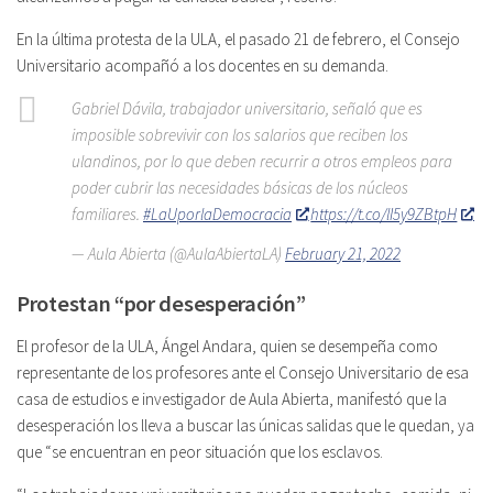
En la última protesta de la ULA, el pasado 21 de febrero, el Consejo
Universitario acompañó a los docentes en su demanda.
Gabriel Dávila, trabajador universitario, señaló que es
imposible sobrevivir con los salarios que reciben los
ulandinos, por lo que deben recurrir a otros empleos para
poder cubrir las necesidades básicas de los núcleos
familiares.
#LaUporlaDemocracia
https://t.co/lI5y9ZBtpH
— Aula Abierta (@AulaAbiertaLA)
February 21, 2022
Protestan “por desesperación”
El profesor de la ULA, Ángel Andara, quien se desempeña como
representante de los profesores ante el Consejo Universitario de esa
casa de estudios e investigador de Aula Abierta, manifestó que la
desesperación los lleva a buscar las únicas salidas que le quedan, ya
que “se encuentran en peor situación que los esclavos.