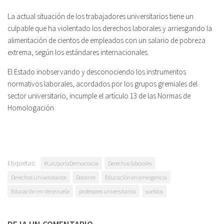
La actual situación de los trabajadores universitarios tiene un
culpable que ha violentado los derechos laborales y arriesgando la
alimentación de cientos de empleados con un salario de pobreza
extrema, según los estándares internacionales.
El Estado inobservando y desconociendo los instrumentos
normativos laborales, acordados por los grupos gremiales del
sector universitario, incumple el artículo 13 de las Normas de
Homologación.
Etiquetas:
#LaUporlaDemocracia
Derechos laborales
Derechos Universitarios
Docente
Educación en emergencia
Educación en Venezuela
profesores universitarios
sueldos