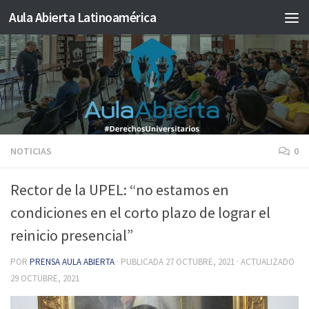
Aula Abierta Latinoamérica
Saltar al contenido
NOTICIAS
0
Rector de la UPEL: “no estamos en
condiciones en el corto plazo de lograr el
reinicio presencial”
POR
PRENSA AULA ABIERTA
· PUBLICADA
27 OCTUBRE, 2021
· ACTUALIZADO
29 OCTUBRE, 2021