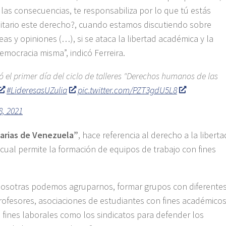
 las consecuencias, te responsabiliza por lo que tú estás
sitario este derecho?, cuando estamos discutiendo sobre
 y opiniones (…), si se ataca la libertad académica y la
mocracia misma”, indicó Ferreira.
 el primer día del ciclo de talleres "Derechos humanos de las
#LideresasUZulia
pic.twitter.com/PZT3gdU5L8
8, 2021
tarias de Venezuela”
, hace referencia al derecho a la liberta
l cual permite la formación de equipos de trabajo con fines
, nosotras podemos agruparnos, formar grupos con diferente
rofesores, asociaciones de estudiantes con fines académicos
on fines laborales como los sindicatos para defender los