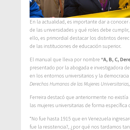
En la actualidad, es importante dar a conoce
de las universidades y qué roles debe cumplir,
ello, es primordial destacar los distintos derec
de las instituciones de educación superior.
El manual que lleva por nombre
“A, B, C, De
presentado por la abogada e investigadora d
en los entornos universitarios y la democracia 
Derechos Humanos de las Mujeres Universitarias
Ferreira destacó que anteriormente no exist
las mujeres universitarias de forma específica 
“No fue hasta 1915 que en Venezuela ingresaro
fue la resistencia?, ¿por qué nos tardamos tan