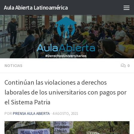
Aula Abierta Latinoamérica
Saltar al contenido
NOTICIAS
0
Continúan las violaciones a derechos
laborales de los universitarios con pagos por
el Sistema Patria
POR
PRENSA AULA ABIERTA
·
4 AGOSTO, 2021