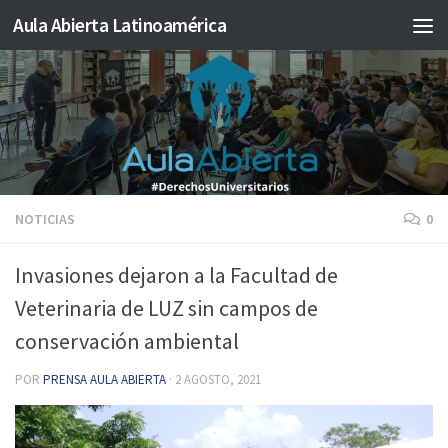
Aula Abierta Latinoamérica
Saltar al contenido
NOTICIAS
0
Invasiones dejaron a la Facultad de
Veterinaria de LUZ sin campos de
conservación ambiental
POR
PRENSA AULA ABIERTA
·
2 AGOSTO, 2021