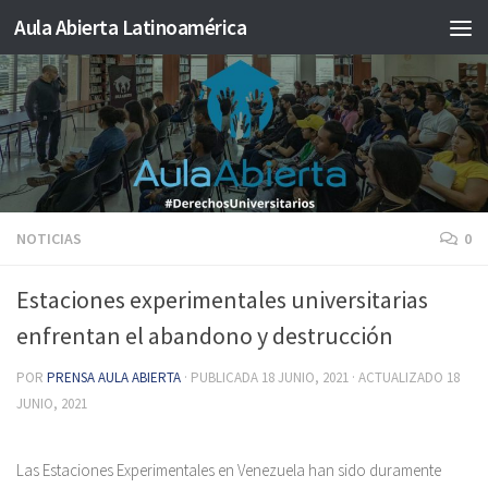
Aula Abierta Latinoamérica
Saltar al contenido
NOTICIAS
0
Estaciones experimentales universitarias
enfrentan el abandono y destrucción
POR
PRENSA AULA ABIERTA
· PUBLICADA
18 JUNIO, 2021
· ACTUALIZADO
18
JUNIO, 2021
Las Estaciones Experimentales en Venezuela han sido duramente