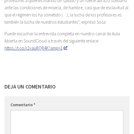
profesores a quienes mando un saludo y un fuerte abrazo solidario
ante las condiciones de miseria, de hambre, casi que de esclavitud al
que el régimen los ha sometido (…), la lucha de los profesores es
también la lucha de nuestros estudiantes”, expresó Sosa.
Puede escuchar la entrevista completa en nuestro canal de Aula
Abierta en SoundCloud a través del siguiente enlace:
https://t.co/r2vauRQR4K?amp=1
DEJA UN COMENTARIO
Comentario
*