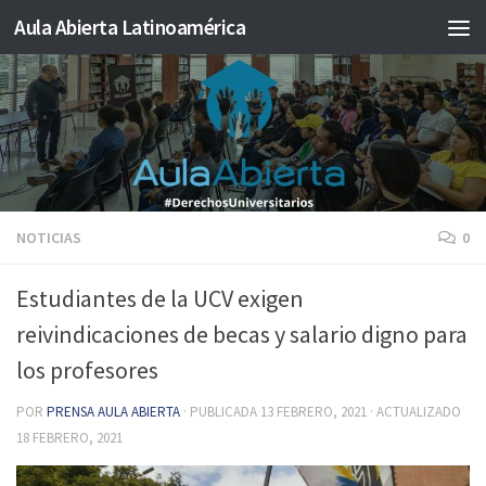
Aula Abierta Latinoamérica
Saltar al contenido
NOTICIAS
0
Estudiantes de la UCV exigen
reivindicaciones de becas y salario digno para
los profesores
POR
PRENSA AULA ABIERTA
· PUBLICADA
13 FEBRERO, 2021
· ACTUALIZADO
18 FEBRERO, 2021