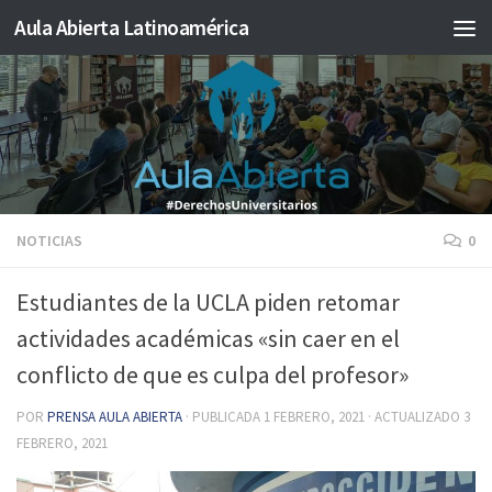
Aula Abierta Latinoamérica
Saltar al contenido
NOTICIAS
0
Estudiantes de la UCLA piden retomar
actividades académicas «sin caer en el
conflicto de que es culpa del profesor»
POR
PRENSA AULA ABIERTA
· PUBLICADA
1 FEBRERO, 2021
· ACTUALIZADO
3
FEBRERO, 2021