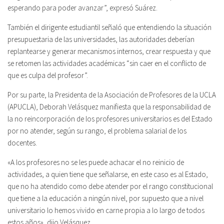
esperando para poder avanzar”, expresó Suárez.
También el dirigente estudiantil señaló que entendiendo la situación
presupuestaria de las universidades, las autoridades deberían
replantearse y generar mecanismos internos, crear respuesta y que
se retomen las actividades académicas “sin caer en el conflicto de
que es culpa del profesor”.
Por su parte, la Presidenta de la Asociación de Profesores de la UCLA
(APUCLA), Deborah Velásquez manifiesta que la responsabilidad de
la no reincorporación de los profesores universitarios es del Estado
por no atender, según su rango, el problema salarial de los
docentes.
«A los profesores no se les puede achacar el no reinicio de
actividades, a quien tiene que señalarse, en este caso es al Estado,
que no ha atendido como debe atender por el rango constitucional
que tiene a la educación a ningún nivel, por supuesto que a nivel
universitario lo hemos vivido en carne propia a lo largo de todos
estos años», dijo Velásquez.