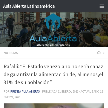
Aula Abierta Latinoamérica
Saltar al contenido
NOTICIAS
0
Rafalli: “El Estado venezolano no sería capaz
de garantizar la alimentación de, al menos,el
31% de su población”
POR
PRENSA AULA ABIERTA
· PUBLICADA
11 ENERO, 2021
· ACTUALIZADO
12
ENERO, 2021