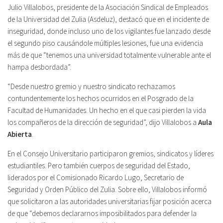
Julio Villalobos, presidente de la Asociación Sindical de Empleados
de la Universidad del Zulia (Asdeluz), destacó que en el incidente de
inseguridad, donde incluso uno de los vigilantes fue lanzado desde
el segundo piso causándole múltiples lesiones, fue una evidencia
más de que “tenemos una universidad totalmente vulnerable ante el
hampa desbordada”.
“Desde nuestro gremio y nuestro sindicato rechazamos
contundentemente los hechos ocurridos en el Posgrado de la
Facultad de Humanidades. Un hecho en el que casi pierden la vida
los compañeros de la dirección de seguridad”, dijo Villalobos a
Aula
Abierta
.
En el Consejo Universitario participaron gremios, sindicatos y líderes
estudiantiles. Pero también cuerpos de seguridad del Estado,
liderados por el Comisionado Ricardo Lugo, Secretario de
Seguridad y Orden Público del Zulia. Sobre ello, Villalobos informó
que solicitaron a las autoridades universitarias fijar posición acerca
de que “debemos declararnos imposibilitados para defender la