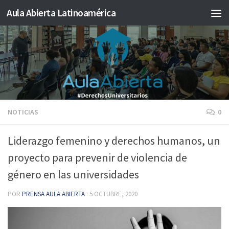
Aula Abierta Latinoamérica
Saltar al contenido
NOTICIAS
0
Liderazgo femenino y derechos humanos, un
proyecto para prevenir de violencia de
género en las universidades
POR
PRENSA AULA ABIERTA
·
5 OCTUBRE, 2020