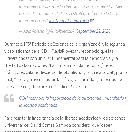
interamericanos sobre la libertad académica, pero también
que realice acciones de litigio estratégico frente a la Corte
Interamericana".
#LaUporlaDemocracia
— Aula Abierta (@AulaAbiertaLA)
September 29, 2020
Durante el 175° Período de Sesiones de la organización, la segunda
vicepresidenta de la CIDH, FlaviaPiovesan, reconoció que las
universidades son un pilar fundamental para la democracia y la
libertad de las naciones. “La primera medida de los regímenes
tiránicos es calar el descenso del pluralismo y la crítica social”, por lo
cual, “no hay universidad sin la crítica, la pluralidad, la libertad de
pensamiento y de expresión”, indicó Piovesan.
CIDH reconoce la importancia de la autonomía universitaria y
la libertad académica
Para resaltar la importancia de la libertad académica y los derechos
universitarios, David Gómez Gamboa consideró que “deben