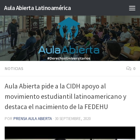
Aula Abierta Latinoamérica
Saltar al contenido
NOTICIAS
0
Aula Abierta pide a la CIDH apoyo al
movimiento estudiantil latinoamericano y
destaca el nacimiento de la FEDEHU
POR
PRENSA AULA ABIERTA
·
30 SEPTIEMBRE, 2020