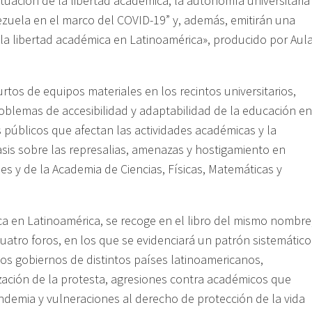
tuación de la libertad académica, la autonomía universitaria
ezuela en el marco del COVID-19” y, además, emitirán una
 la libertad académica en Latinoamérica», producido por Aul
urtos de equipos materiales en los recintos universitarios,
oblemas de accesibilidad y adaptabilidad de la educación en
os públicos que afectan las actividades académicas y la
asis sobre las represalias, amenazas y hostigamiento en
ones y de la Academia de Ciencias, Físicas, Matemáticas y
ca en Latinoamérica, se recoge en el libro del mismo nombre
atro foros, en los que se evidenciará un patrón sistemático
los gobiernos de distintos países latinoamericanos,
ización de la protesta, agresiones contra académicos que
andemia y vulneraciones al derecho de protección de la vida