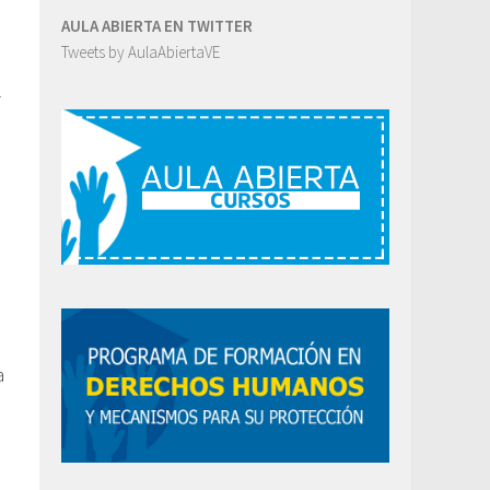
AULA ABIERTA EN TWITTER
Tweets by AulaAbiertaVE
l
a