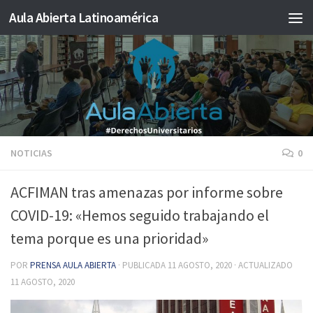
Aula Abierta Latinoamérica
Saltar al contenido
NOTICIAS
0
ACFIMAN tras amenazas por informe sobre
COVID-19: «Hemos seguido trabajando el
tema porque es una prioridad»
POR
PRENSA AULA ABIERTA
· PUBLICADA
11 AGOSTO, 2020
· ACTUALIZADO
11 AGOSTO, 2020