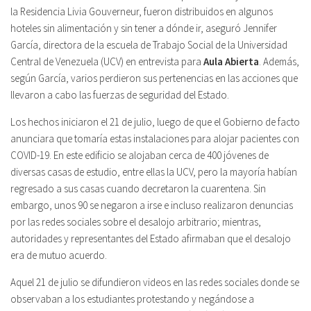
la Residencia Livia Gouverneur, fueron distribuidos en algunos
hoteles sin alimentación y sin tener a dónde ir, aseguró Jennifer
García, directora de la escuela de Trabajo Social de la Universidad
Central de Venezuela (UCV) en entrevista para
Aula Abierta
. Además,
según García, varios perdieron sus pertenencias en las acciones que
llevaron a cabo las fuerzas de seguridad del Estado.
Los hechos iniciaron el 21 de julio, luego de que el Gobierno de facto
anunciara que tomaría estas instalaciones para alojar pacientes con
COVID-19. En este edificio se alojaban cerca de 400 jóvenes de
diversas casas de estudio, entre ellas la UCV, pero la mayoría habían
regresado a sus casas cuando decretaron la cuarentena. Sin
embargo, unos 90 se negaron a irse e incluso realizaron denuncias
por las redes sociales sobre el desalojo arbitrario; mientras,
autoridades y representantes del Estado afirmaban que el desalojo
era de mutuo acuerdo.
Aquel 21 de julio se difundieron videos en las redes sociales donde se
observaban a los estudiantes protestando y negándose a