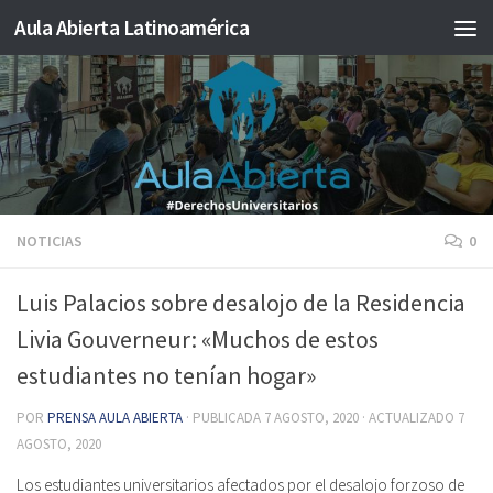
Aula Abierta Latinoamérica
Saltar al contenido
NOTICIAS
0
Luis Palacios sobre desalojo de la Residencia
Livia Gouverneur: «Muchos de estos
estudiantes no tenían hogar»
POR
PRENSA AULA ABIERTA
· PUBLICADA
7 AGOSTO, 2020
· ACTUALIZADO
7
AGOSTO, 2020
Los estudiantes universitarios afectados por el desalojo forzoso de