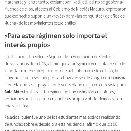
marcharse y, entre tanto, exclamaban: «así, así, así no se gobierna».
Muchos de ellos, afectos al Gobierno de Nicolás Maduro, expresaron
que ese hecho suponía un «revés» para «las conquistas» de años de
«lucha» de los movimientos estudiantiles.
«Para este régimen solo importa el
interés propio»
Luis Palacios, Presidente Adjunto de la Federación de Centros
Universitarios de la UCV, afirmó que al «régimen» venezolano solo le
importa su interés propio. «Los que habitaban en este edificio, la
mayoría, eran o son adeptos al chavismo y se les pagó con la misma
moneda que se les paga a todo venezolano», dijo en entrevista para
Aula Abierta
. «Para este régimen no hay distinción en colores,
posiciones políticas, sino en el interés propio y ahí lo demostraron
una vez más».
Palacios, quien fue uno de los estudiantes más activos realizando
denuncias sobre el desalojo a esta residencia, afirmó que los 90