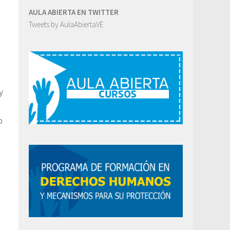
AULA ABIERTA EN TWITTER
d
Tweets by AulaAbiertaVE
y
o