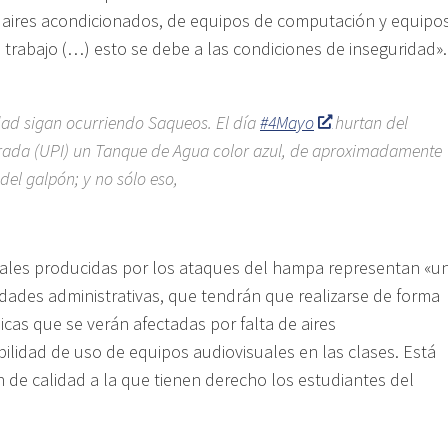
aires acondicionados, de equipos de computación y equipo
 trabajo (…) esto se debe a las condiciones de inseguridad».
ad sigan ocurriendo Saqueos. El día
#4Mayo
hurtan del
rada (UPI) un Tanque de Agua color azul, de aproximadamente
 del galpón; y no sólo eso,
iales producidas por los ataques del hampa representan «u
vidades administrativas, que tendrán que realizarse de forma
cas que se verán afectadas por falta de aires
ilidad de uso de equipos audiovisuales en las clases. Está
n de calidad a la que tienen derecho los estudiantes del