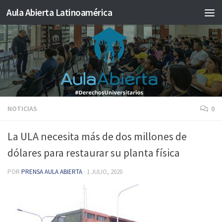
Aula Abierta Latinoamérica
Saltar al contenido
NOTICIAS
0
La ULA necesita más de dos millones de
dólares para restaurar su planta física
POR
PRENSA AULA ABIERTA
·
1 JULIO, 2020