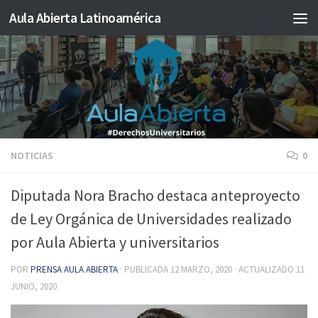
Aula Abierta Latinoamérica
Saltar al contenido
NOTICIAS
0
Diputada Nora Bracho destaca anteproyecto
de Ley Orgánica de Universidades realizado
por Aula Abierta y universitarios
POR
PRENSA AULA ABIERTA
· PUBLICADA
12 MARZO, 2020
· ACTUALIZADO
11
JUNIO, 2020