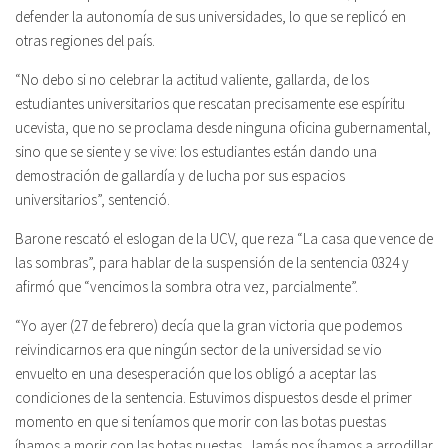
defender la autonomía de sus universidades, lo que se replicó en
otras regiones del país.
“No debo si no celebrar la actitud valiente, gallarda, de los
estudiantes universitarios que rescatan precisamente ese espíritu
ucevista, que no se proclama desde ninguna oficina gubernamental,
sino que se siente y se vive: los estudiantes están dando una
demostración de gallardía y de lucha por sus espacios
universitarios”, sentenció.
Barone rescató el eslogan de la UCV, que reza “La casa que vence de
las sombras”, para hablar de la suspensión de la sentencia 0324 y
afirmó que “vencimos la sombra otra vez, parcialmente”.
“Yo ayer (27 de febrero) decía que la gran victoria que podemos
reivindicarnos era que ningún sector de la universidad se vio
envuelto en una desesperación que los obligó a aceptar las
condiciones de la sentencia. Estuvimos dispuestos desde el primer
momento en que si teníamos que morir con las botas puestas
íbamos a morir con las botas puestas. Jamás nos íbamos a arrodillar