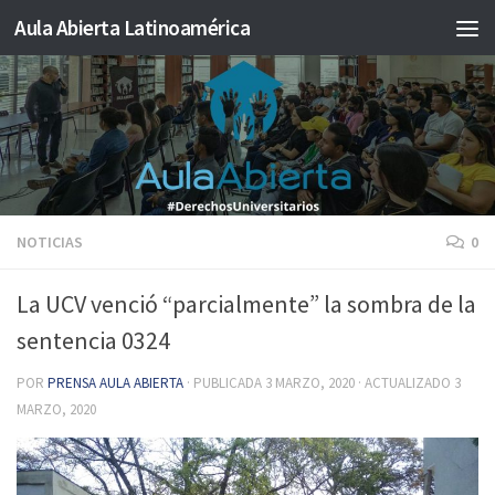
Aula Abierta Latinoamérica
Saltar al contenido
NOTICIAS
0
La UCV venció “parcialmente” la sombra de la
sentencia 0324
POR
PRENSA AULA ABIERTA
· PUBLICADA
3 MARZO, 2020
· ACTUALIZADO
3
MARZO, 2020